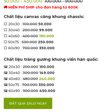
50.000 - 450.000
100.000 - 900.000
🚚 MIỄN PHÍ SHIP cho đơn hàng từ 600K
Chất liệu canvas căng khung chassis:
💥 20x30 :
100.000
50.000
💥 30x40 :
200.000
99.000
💥 40x60 :
400.000
190.000
💥 50x75 :
500.000
250.000
💥 60x90 :
700.000
350.000
Chất liệu tráng gương khung viền hàn quốc:
🖼 20x30 :
200.000
100.000
🖼 30x40 :
300.000
149.000
🖼 40x60 :
480.000
240.000
🖼 50x75 :
700.000
350.000
🖼 60x90 :
900.000
450.000
ĐẶT QUA ZALO NGAY