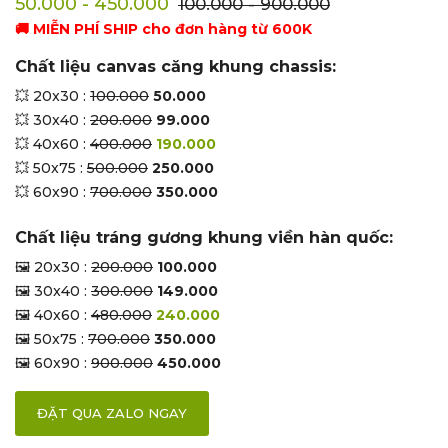
50.000 - 450.000
100.000 - 900.000
🚚 MIỄN PHÍ SHIP cho đơn hàng từ 600K
Chất liệu canvas căng khung chassis:
💥 20x30 :
100.000
50.000
💥 30x40 :
200.000
99.000
💥 40x60 :
400.000
190.000
💥 50x75 :
500.000
250.000
💥 60x90 :
700.000
350.000
Chất liệu tráng gương khung viền hàn quốc:
🖼 20x30 :
200.000
100.000
🖼 30x40 :
300.000
149.000
🖼 40x60 :
480.000
240.000
🖼 50x75 :
700.000
350.000
🖼 60x90 :
900.000
450.000
ĐẶT QUA ZALO NGAY