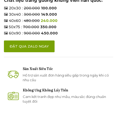
Chất liệu tráng gương khung viền hàn quốc:
🖼 20x30 :
200.000
100.000
🖼 30x40 :
300.000
149.000
🖼 40x60 :
480.000
240.000
🖼 50x75 :
700.000
350.000
🖼 60x90 :
900.000
450.000
ĐẶT QUA ZALO NGAY
Sản Xuất Siêu Tốc
Hổ trợ sản xuất đơn hàng siêu gấp trong ngày khi có
nhu cầu
Không Ưng Không Lấy Tiền
Cam kết tranh đẹp như mẫu, màu sắc đúng chuẩn
tuyệt đối