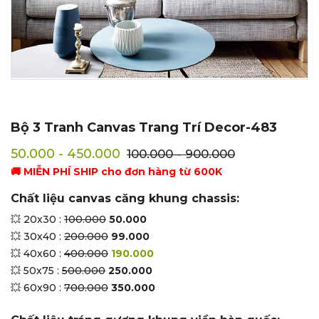
Bộ 3 Tranh Canvas Trang Trí Decor-483
50.000 - 450.000
100.000 - 900.000
🚚 MIỄN PHÍ SHIP cho đơn hàng từ 600K
Chất liệu canvas căng khung chassis:
💥 20x30 :
100.000
50.000
💥 30x40 :
200.000
99.000
💥 40x60 :
400.000
190.000
💥 50x75 :
500.000
250.000
💥 60x90 :
700.000
350.000