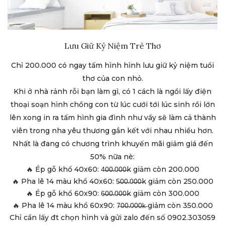
Lưu Giữ Kỷ Niệm Trẻ Thơ
Chỉ 200.000 có ngay tấm hình hình lưu giữ kỷ niệm tuổi
thơ của con nhỏ.
Khi ở nhà rảnh rỗi bạn làm gì, có 1 cách là ngồi lấy điện
thoại soạn hình chồng con từ lúc cưới tới lúc sinh rồi lớn
lên xong in ra tấm hình gia đình như vầy sẽ làm cả thành
viên trong nha yêu thương gắn kết với nhau nhiều hơn.
Nhất là đang có chương trình khuyến mãi giảm giá đến
50% nữa nè:
🔥 Ép gỗ khổ 40x60: 4̶0̶0̶.0̶0̶0̶k giảm còn 200.000
🔥 Pha lê 14 màu khổ 40x60: 5̶0̶0̶.0̶0̶0̶k giảm còn 250.000
🔥 Ép gỗ khổ 60x90: 6̶0̶0̶.0̶0̶0̶k giảm còn 300.000
🔥 Pha lê 14 màu khổ 60x90: 7̶0̶0̶.0̶0̶0̶k̶ giảm còn 350.000
Chỉ cần lấy đt chọn hình và gửi zalo đến số 0902.303059