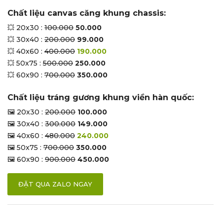
Chất liệu canvas căng khung chassis:
💥 20x30 :
100.000
50.000
💥 30x40 :
200.000
99.000
💥 40x60 :
400.000
190.000
💥 50x75 :
500.000
250.000
💥 60x90 :
700.000
350.000
Chất liệu tráng gương khung viền hàn quốc:
🖼 20x30 :
200.000
100.000
🖼 30x40 :
300.000
149.000
🖼 40x60 :
480.000
240.000
🖼 50x75 :
700.000
350.000
🖼 60x90 :
900.000
450.000
ĐẶT QUA ZALO NGAY