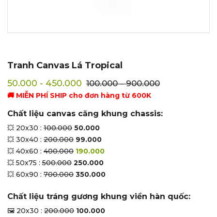
Tranh Canvas Lá Tropical
50.000 - 450.000
100.000 - 900.000
🚚 MIỄN PHÍ SHIP cho đơn hàng từ 600K
Chất liệu canvas căng khung chassis:
💥 20x30 :
100.000
50.000
💥 30x40 :
200.000
99.000
💥 40x60 :
400.000
190.000
💥 50x75 :
500.000
250.000
💥 60x90 :
700.000
350.000
Chất liệu tráng gương khung viền hàn quốc:
🖼 20x30 :
200.000
100.000