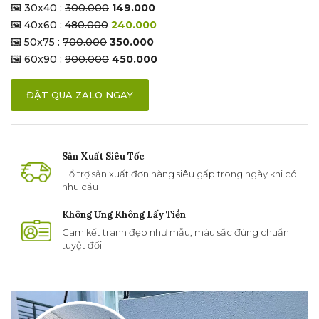
🖼 30x40 :
300.000
149.000
🖼 40x60 :
480.000
240.000
🖼 50x75 :
700.000
350.000
🖼 60x90 :
900.000
450.000
ĐẶT QUA ZALO NGAY
Sản Xuất Siêu Tốc
Hổ trợ sản xuất đơn hàng siêu gấp trong ngày khi có
nhu cầu
Không Ưng Không Lấy Tiền
Cam kết tranh đẹp như mẫu, màu sắc đúng chuẩn
tuyệt đối