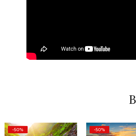
B
-50%
-50%