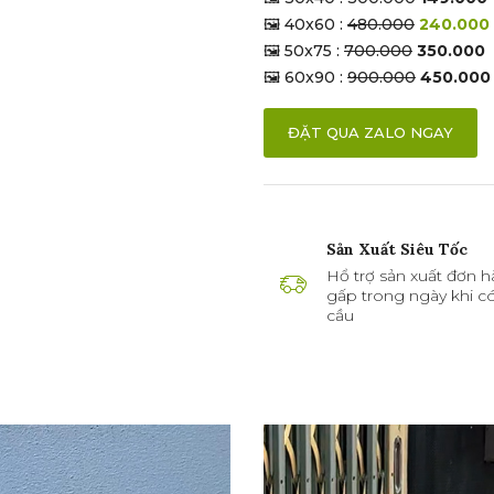
🖼 40x60 :
480.000
240.000
🖼 50x75 :
700.000
350.000
🖼 60x90 :
900.000
450.000
ĐẶT QUA ZALO NGAY
Sản Xuất Siêu Tốc
Hổ trợ sản xuất đơn h
gấp trong ngày khi c
cầu