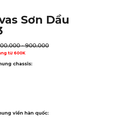
vas Sơn Dầu
3
100.000 - 900.000
àng từ 600K
hung chassis:
hung viền hàn quốc: