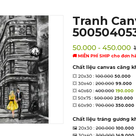
Tranh Can
50050405
50.000 - 450.000
🚚 MIỄN PHÍ SHIP cho đơn h
Chất liệu canvas căng k
💥 20x30 :
100.000
50.000
💥 30x40 :
200.000
99.000
💥 40x60 :
400.000
190.000
💥 50x75 :
500.000
250.000
💥 60x90 :
700.000
350.000
Chất liệu tráng gương k
🖼 20x30 :
200.000
100.000
🖼 30x40 :
300.000
149.000