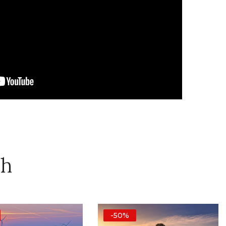
ch
-50%