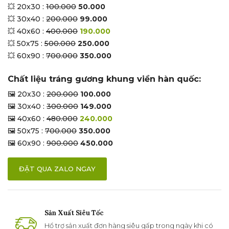
💥 20x30 :
100.000
50.000
💥 30x40 :
200.000
99.000
💥 40x60 :
400.000
190.000
💥 50x75 :
500.000
250.000
💥 60x90 :
700.000
350.000
Chất liệu tráng gương khung viền hàn quốc:
🖼 20x30 :
200.000
100.000
🖼 30x40 :
300.000
149.000
🖼 40x60 :
480.000
240.000
🖼 50x75 :
700.000
350.000
🖼 60x90 :
900.000
450.000
ĐẶT QUA ZALO NGAY
Sản Xuất Siêu Tốc
Hổ trợ sản xuất đơn hàng siêu gấp trong ngày khi có