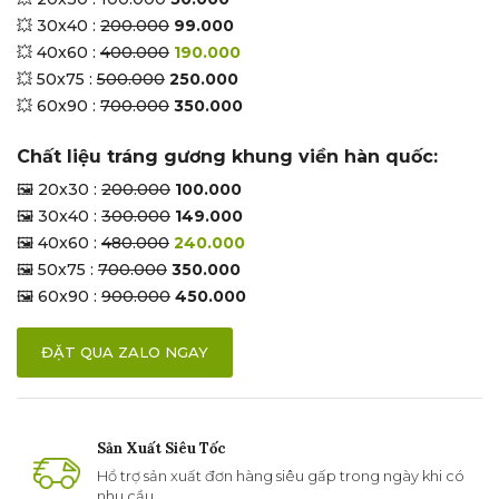
💥 30x40 :
200.000
99.000
💥 40x60 :
400.000
190.000
💥 50x75 :
500.000
250.000
💥 60x90 :
700.000
350.000
Chất liệu tráng gương khung viền hàn quốc:
🖼 20x30 :
200.000
100.000
🖼 30x40 :
300.000
149.000
🖼 40x60 :
480.000
240.000
🖼 50x75 :
700.000
350.000
🖼 60x90 :
900.000
450.000
ĐẶT QUA ZALO NGAY
Sản Xuất Siêu Tốc
Hổ trợ sản xuất đơn hàng siêu gấp trong ngày khi có
nhu cầu