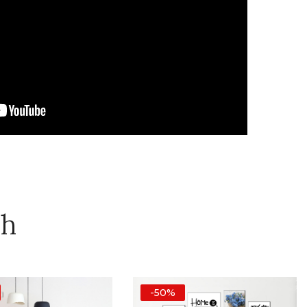
ch
-50%