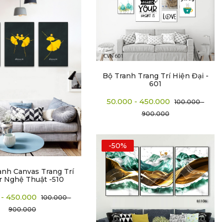
Bộ Tranh Trang Trí Hiện Đại -
601
50.000 - 450.000
100.000 -
900.000
-50%
anh Canvas Trang Trí
r Nghệ Thuật -510
 - 450.000
100.000 -
900.000