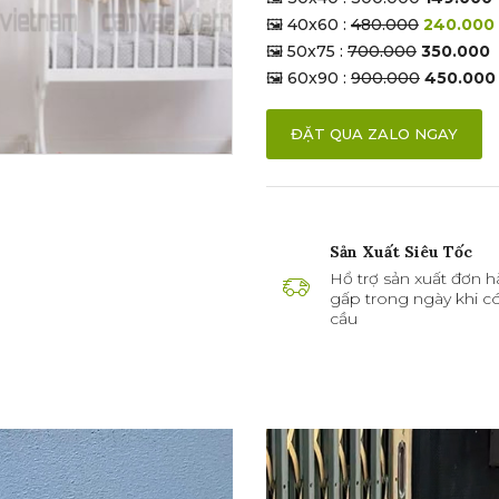
🖼 40x60 :
480.000
240.000
🖼 50x75 :
700.000
350.000
🖼 60x90 :
900.000
450.000
ĐẶT QUA ZALO NGAY
Sản Xuất Siêu Tốc
Hổ trợ sản xuất đơn h
gấp trong ngày khi c
cầu