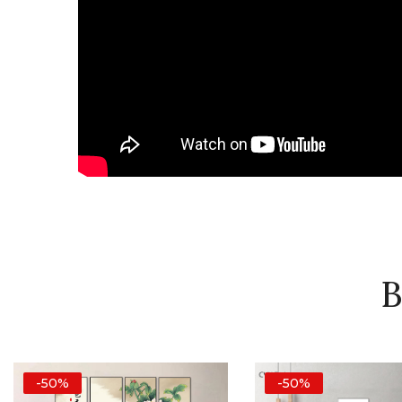
B
-50%
-50%