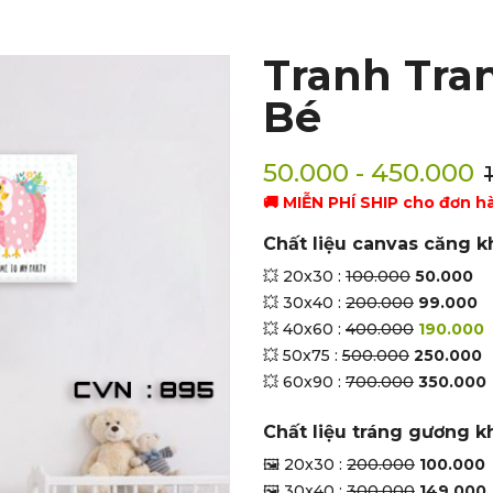
Tranh Tra
Bé
50.000 - 450.000
🚚 MIỄN PHÍ SHIP cho đơn h
Chất liệu canvas căng k
💥 20x30 :
100.000
50.000
💥 30x40 :
200.000
99.000
💥 40x60 :
400.000
190.000
💥 50x75 :
500.000
250.000
💥 60x90 :
700.000
350.000
Chất liệu tráng gương k
🖼 20x30 :
200.000
100.000
🖼 30x40 :
300.000
149.000