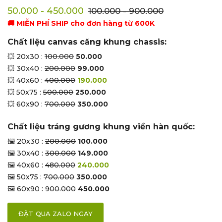
50.000 - 450.000
100.000 - 900.000
🚚 MIỄN PHÍ SHIP cho đơn hàng từ 600K
Chất liệu canvas căng khung chassis:
💥 20x30 :
100.000
50.000
💥 30x40 :
200.000
99.000
💥 40x60 :
400.000
190.000
💥 50x75 :
500.000
250.000
💥 60x90 :
700.000
350.000
Chất liệu tráng gương khung viền hàn quốc:
🖼 20x30 :
200.000
100.000
🖼 30x40 :
300.000
149.000
🖼 40x60 :
480.000
240.000
🖼 50x75 :
700.000
350.000
🖼 60x90 :
900.000
450.000
ĐẶT QUA ZALO NGAY