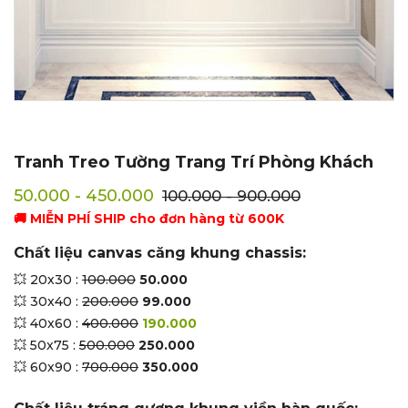
Tranh Treo Tường Trang Trí Phòng Khách
50.000 - 450.000
100.000 - 900.000
🚚 MIỄN PHÍ SHIP cho đơn hàng từ 600K
Chất liệu canvas căng khung chassis:
💥 20x30 :
100.000
50.000
💥 30x40 :
200.000
99.000
💥 40x60 :
400.000
190.000
💥 50x75 :
500.000
250.000
💥 60x90 :
700.000
350.000