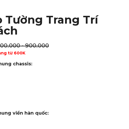
o Tường Trang Trí
ách
100.000 - 900.000
àng từ 600K
hung chassis:
hung viền hàn quốc: