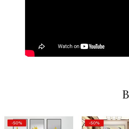
B
-50%
-50%