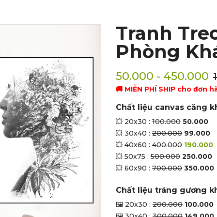
Tranh Tre
Phòng Kh
50.000 - 450.000
🚚 MIỄN PHÍ SHIP cho đơn h
Chất liệu canvas căng k
💥 20x30 :
100.000
50.000
💥 30x40 :
200.000
99.000
💥 40x60 :
400.000
190.000
💥 50x75 :
500.000
250.000
💥 60x90 :
700.000
350.000
Chất liệu tráng gương k
🖼 20x30 :
200.000
100.000
🖼 30x40 :
300.000
149.000