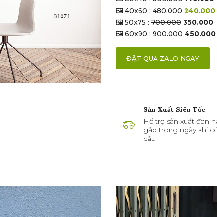
🖼 40x60 :
480.000
240.000
🖼 50x75 :
700.000
350.000
🖼 60x90 :
900.000
450.000
ĐẶT QUA ZALO NGAY
Sản Xuất Siêu Tốc
Hổ trợ sản xuất đơn h
gấp trong ngày khi c
cầu