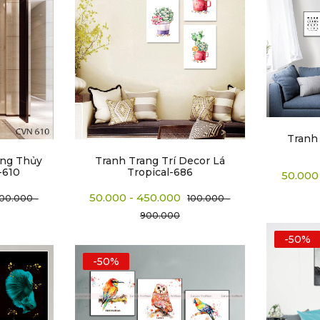
Tranh 
ong Thủy
Tranh Trang Trí Decor Lá
-610
Tropical-686
50.000
50.000 - 450.000
100.000 -
100.000 -
900.000
-50%
-50%