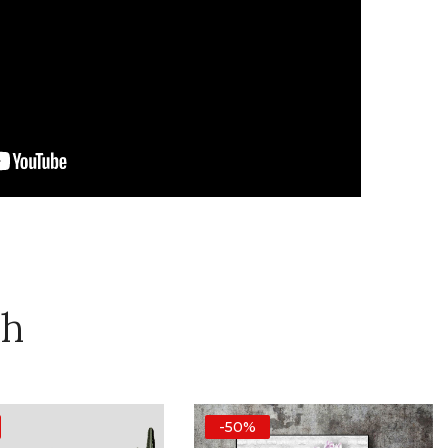
ch
-50%